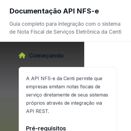
Documentação API NFS-e
Guia completo para integração com o sistema
de Nota Fiscal de Serviços Eletrônica da Centi
Começando
Como obter as credenciais de
A API NFS-e da Centi permite que
Atualização do XSD:
acesso?
empresas emitam notas fiscais de
HTTP Basic Auth
Campo
Tipo
Obr
retenções federais
Entre em contato com a prefeitura do
serviço diretamente de seus sistemas
(NT 007),
Modelo_XML_Gerar_NFSe (XML)
município onde sua empresa está
Numérico
Numero
SI
05/08/2026
NOVO
próprios através de integração via
https://api.centi.com.br
POST https://api.centi.com.b
POST https://api.centi.com.b
POST https://api.centi.com.b
Código
Significado
CondicaoPagamento,
Modelo_XML_Cancelar_NFSe
cadastrada.
API REST.
Authorization
DadosObra e
Ver
(XML)
Texto
Serie
SI
Especificação
Sim - ISS retido pelo
DadosImovel
1
Swagger
OpenAPI
Modelo_XML_Substituir_NFSe
tomador
Pré-requisitos
UI